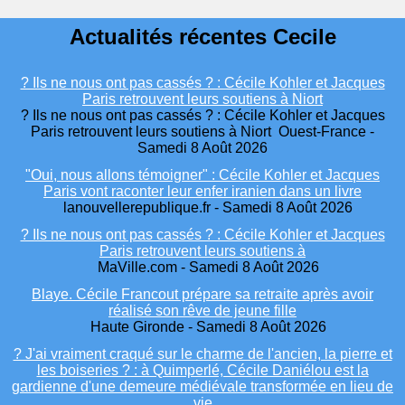
Actualités récentes Cecile
? Ils ne nous ont pas cassés ? : Cécile Kohler et Jacques
Paris retrouvent leurs soutiens à Niort
? Ils ne nous ont pas cassés ? : Cécile Kohler et Jacques
Paris retrouvent leurs soutiens à Niort Ouest-France -
Samedi 8 Août 2026
"Oui, nous allons témoigner" : Cécile Kohler et Jacques
Paris vont raconter leur enfer iranien dans un livre
lanouvellerepublique.fr - Samedi 8 Août 2026
? Ils ne nous ont pas cassés ? : Cécile Kohler et Jacques
Paris retrouvent leurs soutiens à
MaVille.com - Samedi 8 Août 2026
Blaye. Cécile Francout prépare sa retraite après avoir
réalisé son rêve de jeune fille
Haute Gironde - Samedi 8 Août 2026
? J'ai vraiment craqué sur le charme de l'ancien, la pierre et
les boiseries ? : à Quimperlé, Cécile Daniélou est la
gardienne d'une demeure médiévale transformée en lieu de
vie